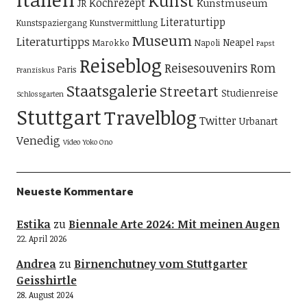
Kunst
Kochrezept
Kunstmuseum
JR
Literaturtipp
Kunstspaziergang
Kunstvermittlung
Museum
Literaturtipps
Neapel
Marokko
Napoli
Papst
Reiseblog
Reisesouvenirs
Rom
Paris
Franziskus
Staatsgalerie
Streetart
Studienreise
Schlossgarten
Stuttgart
Travelblog
Twitter
Urbanart
Venedig
Video
Yoko Ono
Neueste Kommentare
Estika
zu
Biennale Arte 2024: Mit meinen Augen
22. April 2026
Andrea
zu
Birnenchutney vom Stuttgarter
Geisshirtle
28. August 2024