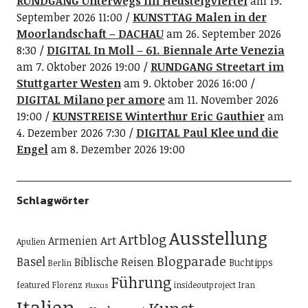
RUNDGANG Unterwegs im Heusteigviertel
am 19.
September 2026 11:00
KUNSTTAG Malen in der
Moorlandschaft – DACHAU
am 26. September 2026
8:30
DIGITAL In Moll – 61. Biennale Arte Venezia
am 7. Oktober 2026 19:00
RUNDGANG Streetart im
Stuttgarter Westen
am 9. Oktober 2026 16:00
DIGITAL Milano per amore
am 11. November 2026
19:00
KUNSTREISE Winterthur Eric Gauthier
am
4. Dezember 2026 7:30
DIGITAL Paul Klee und die
Engel
am 8. Dezember 2026 19:00
Schlagwörter
Ausstellung
Artblog
Art
Armenien
Apulien
Blogparade
Basel
Biblische Reisen
Buchtipps
Berlin
Führung
featured
Florenz
insideoutproject
Iran
Fluxus
Italien