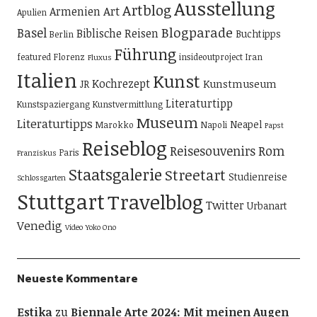
Ausstellung
Artblog
Art
Armenien
Apulien
Blogparade
Basel
Biblische Reisen
Buchtipps
Berlin
Führung
featured
Florenz
insideoutproject
Iran
Fluxus
Italien
Kunst
Kochrezept
Kunstmuseum
JR
Literaturtipp
Kunstspaziergang
Kunstvermittlung
Museum
Literaturtipps
Neapel
Marokko
Napoli
Papst
Reiseblog
Reisesouvenirs
Rom
Paris
Franziskus
Staatsgalerie
Streetart
Studienreise
Schlossgarten
Stuttgart
Travelblog
Twitter
Urbanart
Venedig
Video
Yoko Ono
Neueste Kommentare
Estika
zu
Biennale Arte 2024: Mit meinen Augen