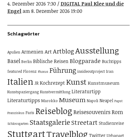
4. Dezember 2026 7:30
DIGITAL Paul Klee und die
Engel
am 8. Dezember 2026 19:00
Schlagwörter
Ausstellung
Artblog
Art
Armenien
Apulien
Blogparade
Basel
Biblische Reisen
Buchtipps
Berlin
Führung
featured
Florenz
insideoutproject
Iran
Fluxus
Italien
Kunst
Kochrezept
Kunstmuseum
JR
Literaturtipp
Kunstspaziergang
Kunstvermittlung
Museum
Literaturtipps
Neapel
Marokko
Napoli
Papst
Reiseblog
Reisesouvenirs
Rom
Paris
Franziskus
Staatsgalerie
Streetart
Studienreise
Schlossgarten
Stuttgart
Travelblog
Twitter
Urbanart