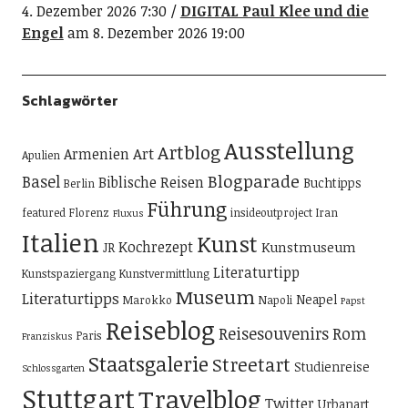
4. Dezember 2026 7:30
DIGITAL Paul Klee und die
Engel
am 8. Dezember 2026 19:00
Schlagwörter
Ausstellung
Artblog
Art
Armenien
Apulien
Blogparade
Basel
Biblische Reisen
Buchtipps
Berlin
Führung
featured
Florenz
insideoutproject
Iran
Fluxus
Italien
Kunst
Kochrezept
Kunstmuseum
JR
Literaturtipp
Kunstspaziergang
Kunstvermittlung
Museum
Literaturtipps
Neapel
Marokko
Napoli
Papst
Reiseblog
Reisesouvenirs
Rom
Paris
Franziskus
Staatsgalerie
Streetart
Studienreise
Schlossgarten
Stuttgart
Travelblog
Twitter
Urbanart