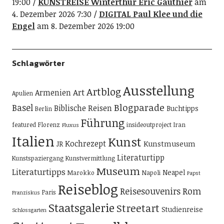
19:00
KUNSTREISE Winterthur Eric Gauthier
am
4. Dezember 2026 7:30
DIGITAL Paul Klee und die
Engel
am 8. Dezember 2026 19:00
Schlagwörter
Ausstellung
Artblog
Art
Armenien
Apulien
Blogparade
Basel
Biblische Reisen
Buchtipps
Berlin
Führung
featured
Florenz
insideoutproject
Iran
Fluxus
Italien
Kunst
Kochrezept
Kunstmuseum
JR
Literaturtipp
Kunstspaziergang
Kunstvermittlung
Museum
Literaturtipps
Neapel
Marokko
Napoli
Papst
Reiseblog
Reisesouvenirs
Rom
Paris
Franziskus
Staatsgalerie
Streetart
Studienreise
Schlossgarten