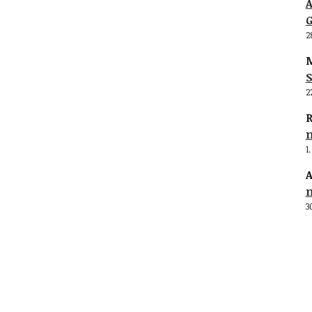
G
2
M
S
2
R
1
A
3