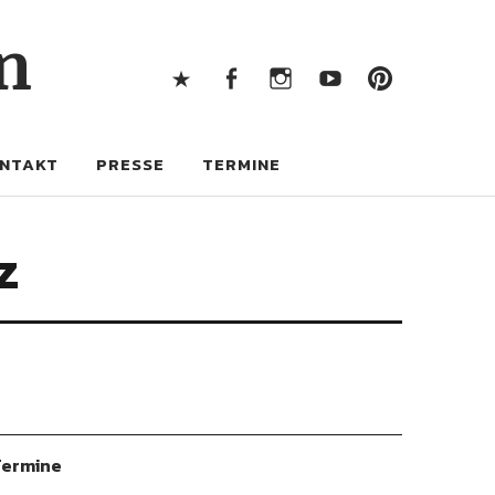
X
Facebook
Instagram
Youtube
Pintere
n
X
Facebook
Instagram
Youtube
Pinterest
NTAKT
PRESSE
TERMINE
z
ermine