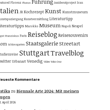
Führung
eatured
Florenz
insideoutproject
Iran
Fluxus
Italien
Kunst
Kochrezept
Kunstmuseum
JR
Literaturtipp
unstspaziergang
Kunstvermittlung
Museum
iteraturtipps
Neapel
Marokko
Napoli
Reiseblog
Reisesouvenirs
Paris
apst Franziskus
Staatsgalerie
Streetart
Rom
Schlossgarten
Stuttgart
Travelblog
tudienreise
Venedig
witter
Urbanart
Video
Yoko Ono
Neueste Kommentare
stika
zu
Biennale Arte 2024: Mit meinen
Augen
2. April 2026