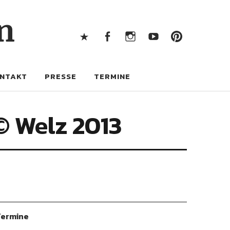
X
Facebook
Instagram
Youtube
Pintere
n
X
Facebook
Instagram
Youtube
Pinterest
NTAKT
PRESSE
TERMINE
© Welz 2013
ermine