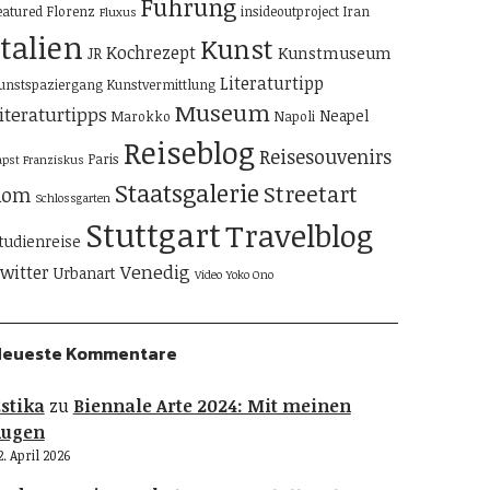
Führung
eatured
Florenz
insideoutproject
Iran
Fluxus
Italien
Kunst
Kochrezept
Kunstmuseum
JR
Literaturtipp
unstspaziergang
Kunstvermittlung
Museum
iteraturtipps
Neapel
Marokko
Napoli
Reiseblog
Reisesouvenirs
Paris
apst Franziskus
Staatsgalerie
Streetart
Rom
Schlossgarten
Stuttgart
Travelblog
tudienreise
Venedig
witter
Urbanart
Video
Yoko Ono
Neueste Kommentare
stika
zu
Biennale Arte 2024: Mit meinen
Augen
2. April 2026