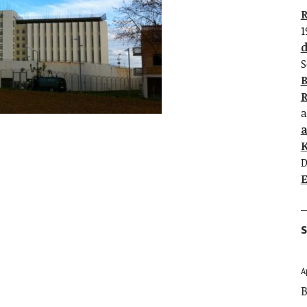
R
1
d
S
B
R
a
K
D
E
S
A
B