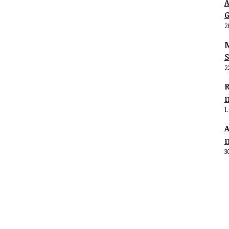
G
2
M
S
2
R
1
A
3