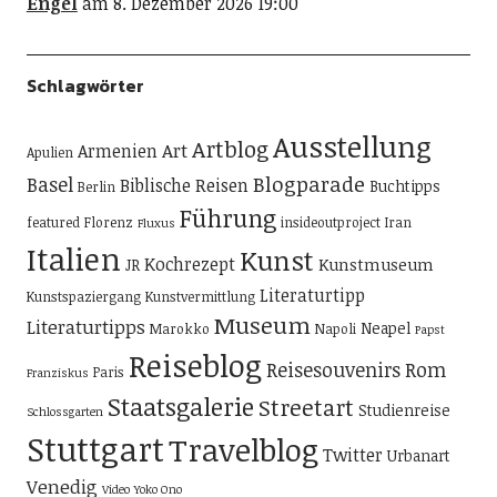
Engel
am 8. Dezember 2026 19:00
Schlagwörter
Ausstellung
Artblog
Art
Armenien
Apulien
Blogparade
Basel
Biblische Reisen
Buchtipps
Berlin
Führung
featured
Florenz
insideoutproject
Iran
Fluxus
Italien
Kunst
Kochrezept
Kunstmuseum
JR
Literaturtipp
Kunstspaziergang
Kunstvermittlung
Museum
Literaturtipps
Neapel
Marokko
Napoli
Papst
Reiseblog
Reisesouvenirs
Rom
Paris
Franziskus
Staatsgalerie
Streetart
Studienreise
Schlossgarten
Stuttgart
Travelblog
Twitter
Urbanart
Venedig
Video
Yoko Ono