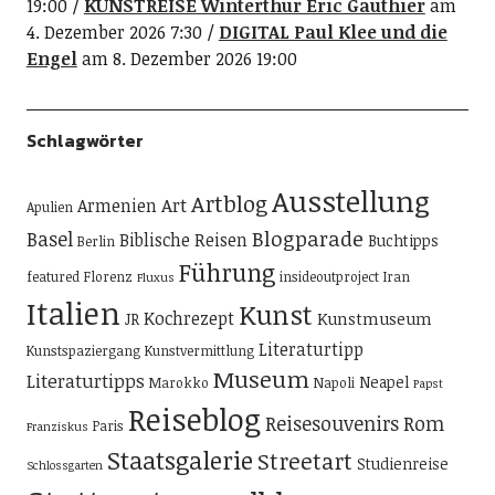
19:00
KUNSTREISE Winterthur Eric Gauthier
am
4. Dezember 2026 7:30
DIGITAL Paul Klee und die
Engel
am 8. Dezember 2026 19:00
Schlagwörter
Ausstellung
Artblog
Art
Armenien
Apulien
Blogparade
Basel
Biblische Reisen
Buchtipps
Berlin
Führung
featured
Florenz
insideoutproject
Iran
Fluxus
Italien
Kunst
Kochrezept
Kunstmuseum
JR
Literaturtipp
Kunstspaziergang
Kunstvermittlung
Museum
Literaturtipps
Neapel
Marokko
Napoli
Papst
Reiseblog
Reisesouvenirs
Rom
Paris
Franziskus
Staatsgalerie
Streetart
Studienreise
Schlossgarten