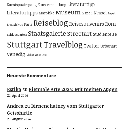
Literaturtipp
Kunstspaziergang
Kunstvermittlung
Museum
Literaturtipps
Neapel
Marokko
Napoli
Papst
Reiseblog
Reisesouvenirs
Rom
Paris
Franziskus
Staatsgalerie
Streetart
Studienreise
Schlossgarten
Stuttgart
Travelblog
Twitter
Urbanart
Venedig
Video
Yoko Ono
Neueste Kommentare
Estika
zu
Biennale Arte 2024: Mit meinen Augen
22. April 2026
Andrea
zu
Birnenchutney vom Stuttgarter
Geisshirtle
28. August 2024