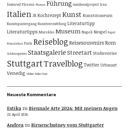
Führung
featured
Florenz
insideoutproject
Iran
Fluxus
Italien
Kunst
Kochrezept
Kunstmuseum
JR
Literaturtipp
Kunstspaziergang
Kunstvermittlung
Museum
Literaturtipps
Neapel
Marokko
Napoli
Papst
Reiseblog
Reisesouvenirs
Rom
Paris
Franziskus
Staatsgalerie
Streetart
Studienreise
Schlossgarten
Stuttgart
Travelblog
Twitter
Urbanart
Venedig
Video
Yoko Ono
Neueste Kommentare
Estika
zu
Biennale Arte 2024: Mit meinen Augen
22. April 2026
Andrea
zu
Birnenchutney vom Stuttgarter