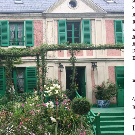
d
S
B
R
a
K
D
E
S
A
B
f