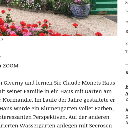
K
L
P
LZ
S
T
y
ia ZOOM
h Giverny und lernen Sie Claude Monets Haus
E
it seiner Familie in ein Haus mit Garten am
r Normandie. Im Laufe der Jahre gestaltete er
2
Haus wurde ein Blumengarten voller Farben,
eressanten Perspektiven. Auf der anderen
G
2
spirierten Wassergarten anlegen mit Seerosen