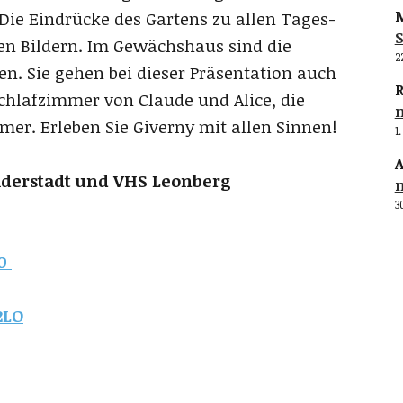
M
ie Eindrücke des Gartens zu allen Tages-
S
len Bildern. Im Gewächshaus sind die
2
n. Sie gehen bei dieser Präsentation auch
R
Schlafzimmer von Claude und Alice, die
mer. Erleben Sie Giverny mit allen Sinnen!
1
A
lderstadt und VHS Leonberg
3
10
2LO