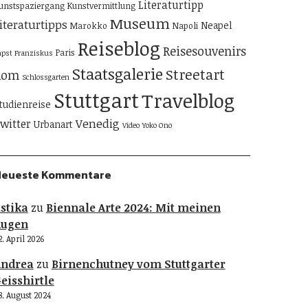
Literaturtipp
unstspaziergang
Kunstvermittlung
Museum
iteraturtipps
Neapel
Marokko
Napoli
Reiseblog
Reisesouvenirs
Paris
apst Franziskus
Staatsgalerie
Streetart
Rom
Schlossgarten
Stuttgart
Travelblog
tudienreise
Venedig
witter
Urbanart
Video
Yoko Ono
Neueste Kommentare
stika
zu
Biennale Arte 2024: Mit meinen
Augen
2. April 2026
Andrea
zu
Birnenchutney vom Stuttgarter
eisshirtle
8. August 2024