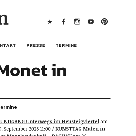
X
Facebook
Instagram
Youtube
Pintere
n
X
Facebook
Instagram
Youtube
Pinterest
NTAKT
PRESSE
TERMINE
Monet in
ermine
UNDGANG Unterwegs im Heusteigviertel
am
9. September 2026 11:00
KUNSTTAG Malen in