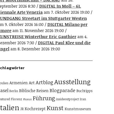
er Moorlandschaft – DACHAU
am 26.
eptember 2026 8:30
DIGITAL In Moll – 61.
iennale Arte Venezia
am 7. Oktober 2026 19:00
UNDGANG Streetart im Stuttgarter Westen
m 9. Oktober 2026 16:00
DIGITAL Milano per
amore
am 11. November 2026 19:00
UNSTREISE Winterthur Eric Gauthier
am 4.
ezember 2026 7:30
DIGITAL Paul Klee und die
ngel
am 8. Dezember 2026 19:00
chlagwörter
Ausstellung
Artblog
Art
Armenien
pulien
Blogparade
asel
Biblische Reisen
Buchtipps
Berlin
Führung
eatured
Florenz
insideoutproject
Iran
Fluxus
Italien
Kunst
Kochrezept
Kunstmuseum
JR