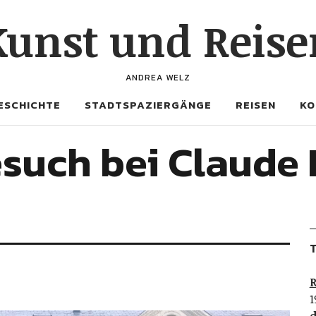
Kunst und Reise
ANDREA WELZ
ESCHICHTE
STADTSPAZIERGÄNGE
REISEN
KO
such bei Claude 
T
R
1