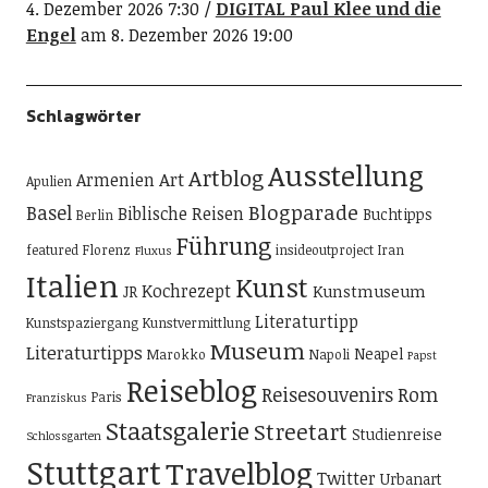
4. Dezember 2026 7:30
DIGITAL Paul Klee und die
Engel
am 8. Dezember 2026 19:00
Schlagwörter
Ausstellung
Artblog
Art
Armenien
Apulien
Blogparade
Basel
Biblische Reisen
Buchtipps
Berlin
Führung
featured
Florenz
insideoutproject
Iran
Fluxus
Italien
Kunst
Kochrezept
Kunstmuseum
JR
Literaturtipp
Kunstspaziergang
Kunstvermittlung
Museum
Literaturtipps
Neapel
Marokko
Napoli
Papst
Reiseblog
Reisesouvenirs
Rom
Paris
Franziskus
Staatsgalerie
Streetart
Studienreise
Schlossgarten
Stuttgart
Travelblog
Twitter
Urbanart