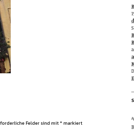
R
1
d
S
B
R
a
K
D
E
S
A
forderliche Felder sind mit
*
markiert
B