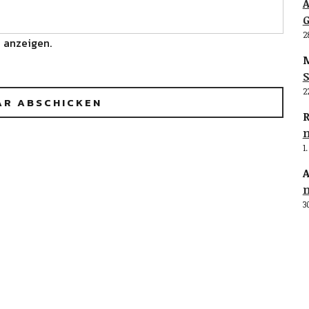
G
2
 anzeigen.
M
S
2
R
1
A
3