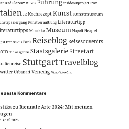
Führung
eatured
Florenz
insideoutproject
Iran
Fluxus
Italien
Kunst
Kochrezept
Kunstmuseum
JR
Literaturtipp
unstspaziergang
Kunstvermittlung
Museum
iteraturtipps
Neapel
Marokko
Napoli
Reiseblog
Reisesouvenirs
Paris
apst Franziskus
Staatsgalerie
Streetart
Rom
Schlossgarten
Stuttgart
Travelblog
tudienreise
Venedig
witter
Urbanart
Video
Yoko Ono
Neueste Kommentare
stika
zu
Biennale Arte 2024: Mit meinen
Augen
2. April 2026