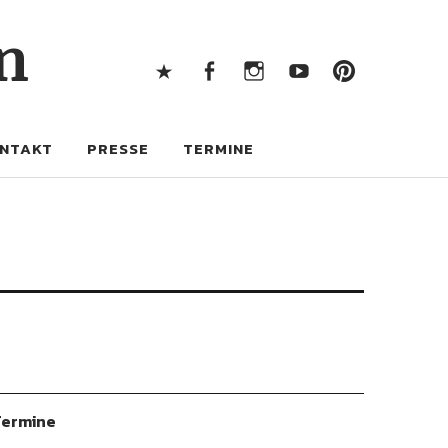
X
Facebook
Instagram
Youtube
Pintere
n
X
Facebook
Instagram
Youtube
Pinterest
NTAKT
PRESSE
TERMINE
ermine