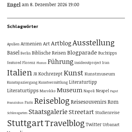
Engel
am 8. Dezember 2026 19:00
Schlagwörter
Ausstellung
Artblog
Art
Armenien
Apulien
Blogparade
Basel
Biblische Reisen
Buchtipps
Berlin
Führung
featured
Florenz
insideoutproject
Iran
Fluxus
Italien
Kunst
Kochrezept
Kunstmuseum
JR
Literaturtipp
Kunstspaziergang
Kunstvermittlung
Museum
Literaturtipps
Neapel
Marokko
Napoli
Papst
Reiseblog
Reisesouvenirs
Rom
Paris
Franziskus
Staatsgalerie
Streetart
Studienreise
Schlossgarten
Stuttgart
Travelblog
Twitter
Urbanart