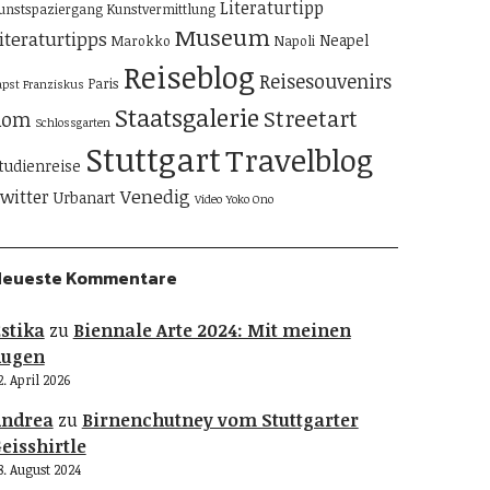
Literaturtipp
unstspaziergang
Kunstvermittlung
Museum
iteraturtipps
Neapel
Marokko
Napoli
Reiseblog
Reisesouvenirs
Paris
apst Franziskus
Staatsgalerie
Streetart
Rom
Schlossgarten
Stuttgart
Travelblog
tudienreise
Venedig
witter
Urbanart
Video
Yoko Ono
Neueste Kommentare
stika
zu
Biennale Arte 2024: Mit meinen
Augen
2. April 2026
Andrea
zu
Birnenchutney vom Stuttgarter
eisshirtle
8. August 2024