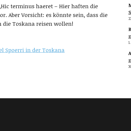
M
„Hic terminus haeret – Hier haften die
S
or. Aber Vorsicht: es könnte sein, dass die
2
n die Toskana reisen wollen!
R
1
l Spoerri in der Toskana
A
3