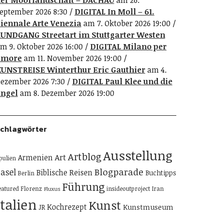
er Moorlandschaft – DACHAU
am 26.
eptember 2026 8:30
DIGITAL In Moll – 61.
iennale Arte Venezia
am 7. Oktober 2026 19:00
UNDGANG Streetart im Stuttgarter Westen
m 9. Oktober 2026 16:00
DIGITAL Milano per
amore
am 11. November 2026 19:00
UNSTREISE Winterthur Eric Gauthier
am 4.
ezember 2026 7:30
DIGITAL Paul Klee und die
ngel
am 8. Dezember 2026 19:00
chlagwörter
Ausstellung
Artblog
Art
Armenien
pulien
Blogparade
asel
Biblische Reisen
Buchtipps
Berlin
Führung
eatured
Florenz
insideoutproject
Iran
Fluxus
Italien
Kunst
Kochrezept
Kunstmuseum
JR