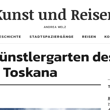
Kunst und Reise
ANDREA WELZ
ESCHICHTE
STADTSPAZIERGÄNGE
REISEN
KO
ünstlergarten de
r Toskana
T
R
1