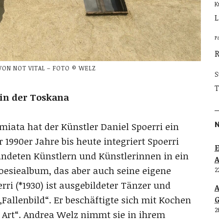
K
L
P
VON NOT VITAL – FOTO © WELZ
S
T
 in der Toskana
iata hat der Künstler Daniel Spoerri ein
 1990er Jahre bis heute integriert Spoerri
E
ndeten Künstlern und Künstlerinnen in ein
Poesiealbum, das aber auch seine eigene
2
rri (*1930) ist ausgebildeter Tänzer und
„Fallenbild“. Er beschäftigte sich mit Kochen
G
2
t Art“. Andrea Welz nimmt sie in ihrem