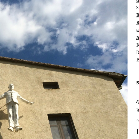
d
S
B
R
a
K
D
E
S
A
B
f