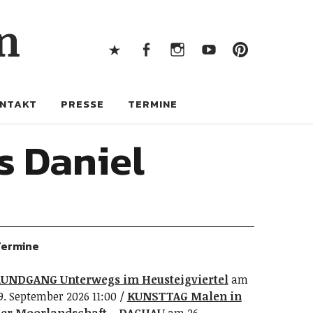
X
Facebook
Instagram
Youtube
Pintere
n
X
Facebook
Instagram
Youtube
Pinterest
NTAKT
PRESSE
TERMINE
s Daniel
ermine
UNDGANG Unterwegs im Heusteigviertel
am
9. September 2026 11:00
KUNSTTAG Malen in