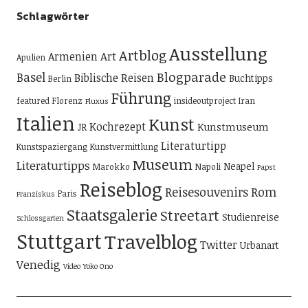
Schlagwörter
Ausstellung
Artblog
Art
Armenien
Apulien
Blogparade
Basel
Biblische Reisen
Buchtipps
Berlin
Führung
featured
Florenz
insideoutproject
Iran
Fluxus
Italien
Kunst
Kochrezept
Kunstmuseum
JR
Literaturtipp
Kunstspaziergang
Kunstvermittlung
Museum
Literaturtipps
Neapel
Marokko
Napoli
Papst
Reiseblog
Reisesouvenirs
Rom
Paris
Franziskus
Staatsgalerie
Streetart
Studienreise
Schlossgarten
Stuttgart
Travelblog
Twitter
Urbanart
Venedig
Video
Yoko Ono