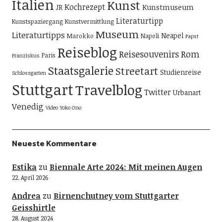
Italien
Kunst
Kochrezept
Kunstmuseum
JR
Literaturtipp
Kunstspaziergang
Kunstvermittlung
Museum
Literaturtipps
Neapel
Marokko
Napoli
Papst
Reiseblog
Reisesouvenirs
Rom
Paris
Franziskus
Staatsgalerie
Streetart
Studienreise
Schlossgarten
Stuttgart
Travelblog
Twitter
Urbanart
Venedig
Video
Yoko Ono
Neueste Kommentare
Estika
zu
Biennale Arte 2024: Mit meinen Augen
22. April 2026
Andrea
zu
Birnenchutney vom Stuttgarter
Geisshirtle
28. August 2024