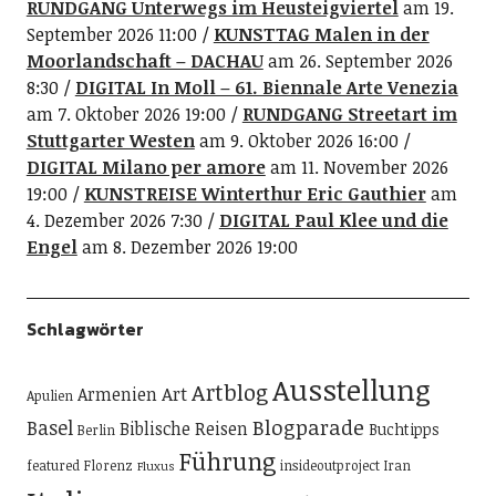
RUNDGANG Unterwegs im Heusteigviertel
am 19.
September 2026 11:00
KUNSTTAG Malen in der
Moorlandschaft – DACHAU
am 26. September 2026
8:30
DIGITAL In Moll – 61. Biennale Arte Venezia
am 7. Oktober 2026 19:00
RUNDGANG Streetart im
Stuttgarter Westen
am 9. Oktober 2026 16:00
DIGITAL Milano per amore
am 11. November 2026
19:00
KUNSTREISE Winterthur Eric Gauthier
am
4. Dezember 2026 7:30
DIGITAL Paul Klee und die
Engel
am 8. Dezember 2026 19:00
Schlagwörter
Ausstellung
Artblog
Art
Armenien
Apulien
Blogparade
Basel
Biblische Reisen
Buchtipps
Berlin
Führung
featured
Florenz
insideoutproject
Iran
Fluxus