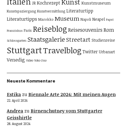
Italien
Kunst
Kochrezept
Kunstmuseum
JR
Literaturtipp
Kunstspaziergang
Kunstvermittlung
Museum
Literaturtipps
Neapel
Marokko
Napoli
Papst
Reiseblog
Reisesouvenirs
Rom
Paris
Franziskus
Staatsgalerie
Streetart
Studienreise
Schlossgarten
Stuttgart
Travelblog
Twitter
Urbanart
Venedig
Video
Yoko Ono
Neueste Kommentare
Estika
zu
Biennale Arte 2024: Mit meinen Augen
22. April 2026
Andrea
zu
Birnenchutney vom Stuttgarter
Geisshirtle
28. August 2024