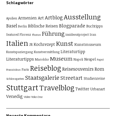
Schlagwörter
Ausstellung
Artblog
Art
Armenien
Apulien
Blogparade
Basel
Biblische Reisen
Buchtipps
Berlin
Führung
featured
Florenz
insideoutproject
Iran
Fluxus
Italien
Kunst
Kochrezept
Kunstmuseum
JR
Literaturtipp
Kunstspaziergang
Kunstvermittlung
Museum
Literaturtipps
Neapel
Marokko
Napoli
Papst
Reiseblog
Reisesouvenirs
Rom
Paris
Franziskus
Staatsgalerie
Streetart
Studienreise
Schlossgarten
Stuttgart
Travelblog
Twitter
Urbanart
Venedig
Video
Yoko Ono
Neueste Kommentare