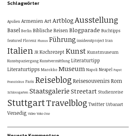
Schlagwörter
Ausstellung
Artblog
Art
Armenien
Apulien
Blogparade
Basel
Biblische Reisen
Buchtipps
Berlin
Führung
featured
Florenz
insideoutproject
Iran
Fluxus
Italien
Kunst
Kochrezept
Kunstmuseum
JR
Literaturtipp
Kunstspaziergang
Kunstvermittlung
Museum
Literaturtipps
Neapel
Marokko
Napoli
Papst
Reiseblog
Reisesouvenirs
Rom
Paris
Franziskus
Staatsgalerie
Streetart
Studienreise
Schlossgarten
Stuttgart
Travelblog
Twitter
Urbanart
Venedig
Video
Yoko Ono
Neueste Kommentare