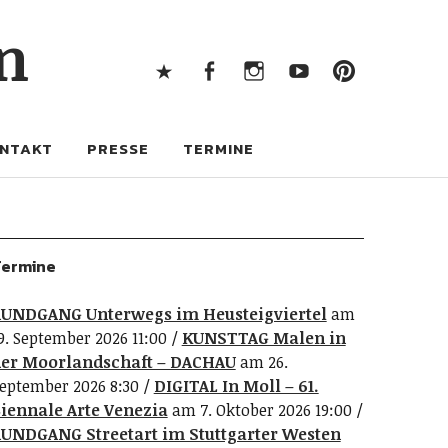
X
Facebook
Instagram
Youtube
Pintere
n
X
Facebook
Instagram
Youtube
Pinterest
NTAKT
PRESSE
TERMINE
ermine
UNDGANG Unterwegs im Heusteigviertel
am
9. September 2026 11:00
KUNSTTAG Malen in
er Moorlandschaft – DACHAU
am 26.
eptember 2026 8:30
DIGITAL In Moll – 61.
iennale Arte Venezia
am 7. Oktober 2026 19:00
UNDGANG Streetart im Stuttgarter Westen