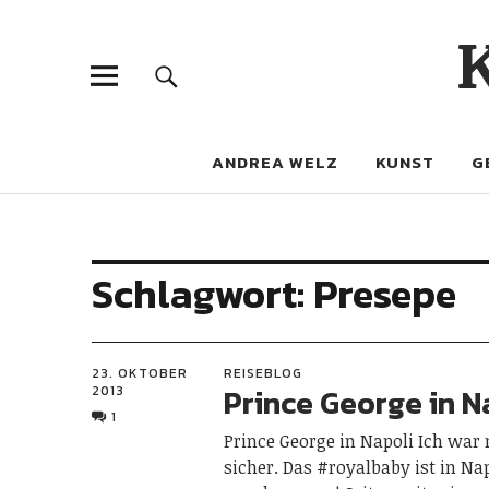
ANDREA WELZ
KUNST
G
Schlagwort:
Presepe
23. OKTOBER
REISEBLOG
Prince George in N
2013
1
Prince George in Napoli Ich war
sicher. Das #royalbaby ist in Na