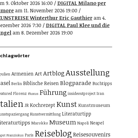
m 9. Oktober 2026 16:00
DIGITAL Milano per
amore
am 11. November 2026 19:00
UNSTREISE Winterthur Eric Gauthier
am 4.
ezember 2026 7:30
DIGITAL Paul Klee und die
ngel
am 8. Dezember 2026 19:00
chlagwörter
Ausstellung
Artblog
Art
Armenien
pulien
Blogparade
asel
Biblische Reisen
Buchtipps
Berlin
Führung
eatured
Florenz
insideoutproject
Iran
Fluxus
Italien
Kunst
Kochrezept
Kunstmuseum
JR
Literaturtipp
unstspaziergang
Kunstvermittlung
Museum
iteraturtipps
Neapel
Marokko
Napoli
Reiseblog
Reisesouvenirs
Paris
apst Franziskus