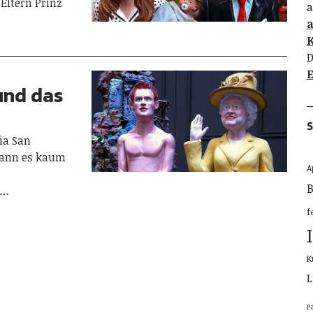
Eltern Prinz
a
K
D
E
und das
S
ia San
kann es kaum
A
B
i…
f
K
L
P