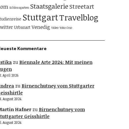
Staatsgalerie
Streetart
Rom
Schlossgarten
Stuttgart
Travelblog
tudienreise
Venedig
witter
Urbanart
Video
Yoko Ono
Neueste Kommentare
stika
zu
Biennale Arte 2024: Mit meinen
Augen
2. April 2026
Andrea
zu
Birnenchutney vom Stuttgarter
eisshirtle
8. August 2024
artin Hafner
zu
Birnenchutney vom
tuttgarter Geisshirtle
2. August 2024