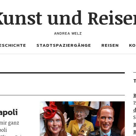
Kunst und Reise
ANDREA WELZ
ESCHICHTE
STADTSPAZIERGÄNGE
REISEN
KO
T
R
1
apoli
d
S
 mir ganz
B
poli
R