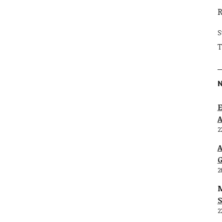
S
T
E
2
G
2
M
S
2