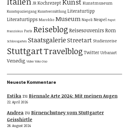
Italien
Kunst
Kochrezept
Kunstmuseum
JR
Literaturtipp
Kunstspaziergang
Kunstvermittlung
Museum
Literaturtipps
Neapel
Marokko
Napoli
Papst
Reiseblog
Reisesouvenirs
Rom
Paris
Franziskus
Staatsgalerie
Streetart
Studienreise
Schlossgarten
Stuttgart
Travelblog
Twitter
Urbanart
Venedig
Video
Yoko Ono
Neueste Kommentare
Estika
zu
Biennale Arte 2024: Mit meinen Augen
22. April 2026
Andrea
zu
Birnenchutney vom Stuttgarter
Geisshirtle
28. August 2024