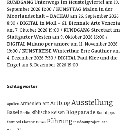
RUNDGANG Unterwegs im Heusteigviertel
am 19.
September 2026 11:00
KUNSTTAG Malen in der
Moorlandschaft – DACHAU
am 26. September 2026
8:30
DIGITAL In Moll – 61. Biennale Arte Venezia
am 7. Oktober 2026 19:00
RUNDGANG Streetart im
Stuttgarter Westen
am 9. Oktober 2026 16:00
DIGITAL Milano per amore
am 11. November 2026
19:00
KUNSTREISE Winterthur Eric Gauthier
am
4. Dezember 2026 7:30
DIGITAL Paul Klee und die
Engel
am 8. Dezember 2026 19:00
Schlagwörter
Ausstellung
Artblog
Art
Armenien
Apulien
Blogparade
Basel
Biblische Reisen
Buchtipps
Berlin
Führung
featured
Florenz
insideoutproject
Iran
Fluxus