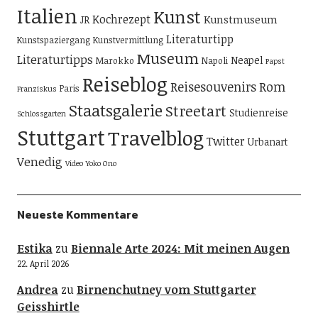
Italien
Kunst
Kochrezept
Kunstmuseum
JR
Literaturtipp
Kunstspaziergang
Kunstvermittlung
Museum
Literaturtipps
Neapel
Marokko
Napoli
Papst
Reiseblog
Reisesouvenirs
Rom
Paris
Franziskus
Staatsgalerie
Streetart
Studienreise
Schlossgarten
Stuttgart
Travelblog
Twitter
Urbanart
Venedig
Video
Yoko Ono
Neueste Kommentare
Estika
zu
Biennale Arte 2024: Mit meinen Augen
22. April 2026
Andrea
zu
Birnenchutney vom Stuttgarter
Geisshirtle