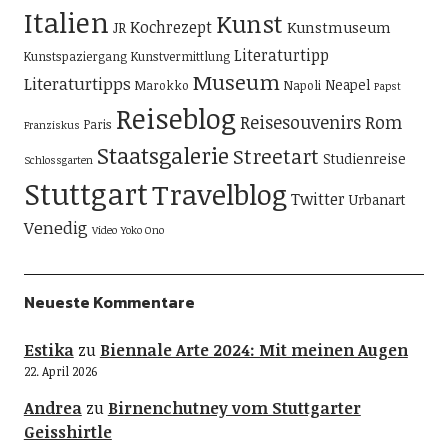
Italien
Kunst
Kochrezept
Kunstmuseum
JR
Literaturtipp
Kunstspaziergang
Kunstvermittlung
Museum
Literaturtipps
Neapel
Marokko
Napoli
Papst
Reiseblog
Reisesouvenirs
Rom
Paris
Franziskus
Staatsgalerie
Streetart
Studienreise
Schlossgarten
Stuttgart
Travelblog
Twitter
Urbanart
Venedig
Video
Yoko Ono
Neueste Kommentare
Estika
zu
Biennale Arte 2024: Mit meinen Augen
22. April 2026
Andrea
zu
Birnenchutney vom Stuttgarter
Geisshirtle