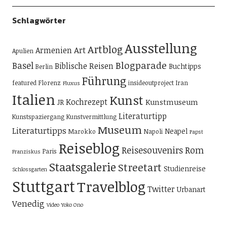
Schlagwörter
Ausstellung
Artblog
Art
Armenien
Apulien
Blogparade
Basel
Biblische Reisen
Buchtipps
Berlin
Führung
featured
Florenz
insideoutproject
Iran
Fluxus
Italien
Kunst
Kochrezept
Kunstmuseum
JR
Literaturtipp
Kunstspaziergang
Kunstvermittlung
Museum
Literaturtipps
Neapel
Marokko
Napoli
Papst
Reiseblog
Reisesouvenirs
Rom
Paris
Franziskus
Staatsgalerie
Streetart
Studienreise
Schlossgarten
Stuttgart
Travelblog
Twitter
Urbanart
Venedig
Video
Yoko Ono