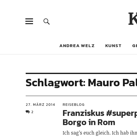
ANDREA WELZ
KUNST
G
Schlagwort:
Mauro Pal
27. MÄRZ 2014
REISEBLOG
Franziskus #super
2
Borgo in Rom
Ich sag’s euch gleich. Ich hab ih