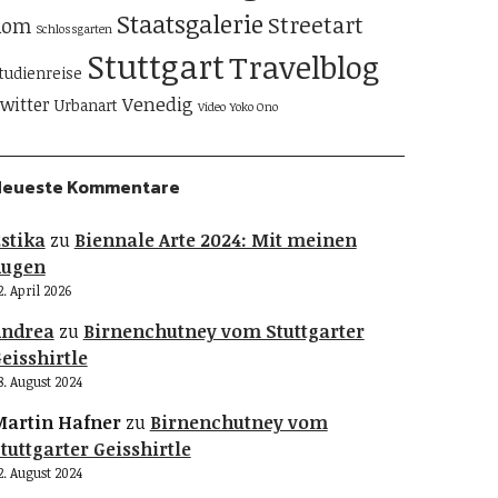
Staatsgalerie
Streetart
Rom
Schlossgarten
Stuttgart
Travelblog
tudienreise
Venedig
witter
Urbanart
Video
Yoko Ono
Neueste Kommentare
stika
zu
Biennale Arte 2024: Mit meinen
Augen
2. April 2026
Andrea
zu
Birnenchutney vom Stuttgarter
eisshirtle
8. August 2024
artin Hafner
zu
Birnenchutney vom
tuttgarter Geisshirtle
2. August 2024