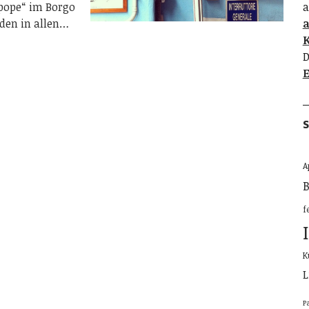
pope“ im Borgo
a
aden in allen…
K
D
E
S
A
B
f
K
L
P