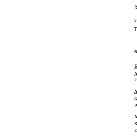
S
T
E
2
G
2
M
S
2