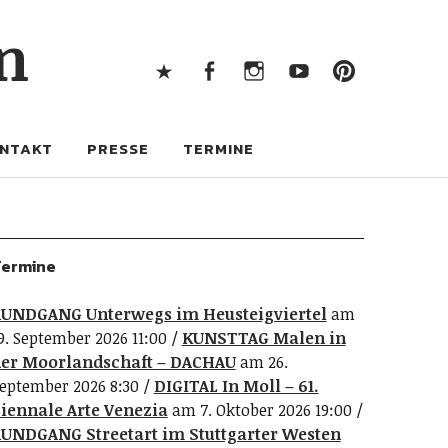
X
Facebook
Instagram
Youtube
Pintere
n
X
Facebook
Instagram
Youtube
Pinterest
NTAKT
PRESSE
TERMINE
ermine
UNDGANG Unterwegs im Heusteigviertel
am
9. September 2026 11:00
KUNSTTAG Malen in
er Moorlandschaft – DACHAU
am 26.
eptember 2026 8:30
DIGITAL In Moll – 61.
iennale Arte Venezia
am 7. Oktober 2026 19:00
UNDGANG Streetart im Stuttgarter Westen