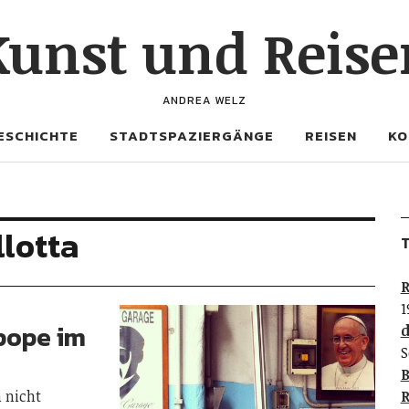
Kunst und Reise
ANDREA WELZ
ESCHICHTE
STADTSPAZIERGÄNGE
REISEN
KO
lotta
T
R
1
pope im
d
S
B
n nicht
R