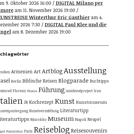
m 9. Oktober 2026 16:00
DIGITAL Milano per
amore
am 11. November 2026 19:00
UNSTREISE Winterthur Eric Gauthier
am 4.
ezember 2026 7:30
DIGITAL Paul Klee und die
ngel
am 8. Dezember 2026 19:00
chlagwörter
Ausstellung
Artblog
Art
Armenien
pulien
Blogparade
asel
Biblische Reisen
Buchtipps
Berlin
Führung
eatured
Florenz
insideoutproject
Iran
Fluxus
Italien
Kunst
Kochrezept
Kunstmuseum
JR
Literaturtipp
unstspaziergang
Kunstvermittlung
Museum
iteraturtipps
Neapel
Marokko
Napoli
Reiseblog
Reisesouvenirs
Paris
apst Franziskus