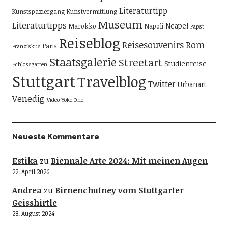
Literaturtipp
Kunstspaziergang
Kunstvermittlung
Museum
Literaturtipps
Neapel
Marokko
Napoli
Papst
Reiseblog
Reisesouvenirs
Rom
Paris
Franziskus
Staatsgalerie
Streetart
Studienreise
Schlossgarten
Stuttgart
Travelblog
Twitter
Urbanart
Venedig
Video
Yoko Ono
Neueste Kommentare
Estika
zu
Biennale Arte 2024: Mit meinen Augen
22. April 2026
Andrea
zu
Birnenchutney vom Stuttgarter
Geisshirtle
28. August 2024