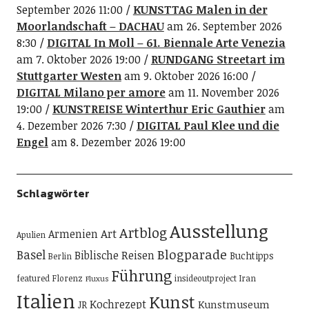
September 2026 11:00
KUNSTTAG Malen in der
Moorlandschaft – DACHAU
am 26. September 2026
8:30
DIGITAL In Moll – 61. Biennale Arte Venezia
am 7. Oktober 2026 19:00
RUNDGANG Streetart im
Stuttgarter Westen
am 9. Oktober 2026 16:00
DIGITAL Milano per amore
am 11. November 2026
19:00
KUNSTREISE Winterthur Eric Gauthier
am
4. Dezember 2026 7:30
DIGITAL Paul Klee und die
Engel
am 8. Dezember 2026 19:00
Schlagwörter
Ausstellung
Artblog
Art
Armenien
Apulien
Blogparade
Basel
Biblische Reisen
Buchtipps
Berlin
Führung
featured
Florenz
insideoutproject
Iran
Fluxus
Italien
Kunst
Kochrezept
Kunstmuseum
JR