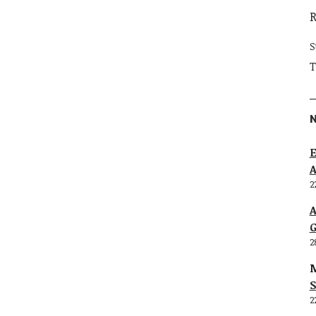
S
T
E
2
G
2
M
S
2