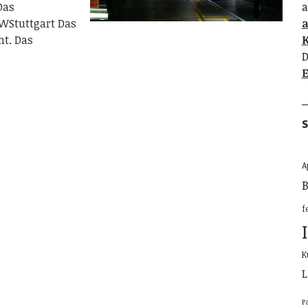
Das
a
Stuttgart Das
ht. Das
K
D
E
S
A
B
f
K
L
P