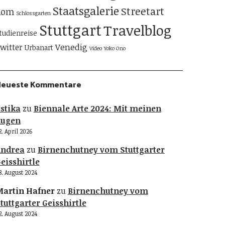
Staatsgalerie
Streetart
Rom
Schlossgarten
Stuttgart
Travelblog
tudienreise
Venedig
witter
Urbanart
Video
Yoko Ono
Neueste Kommentare
stika
zu
Biennale Arte 2024: Mit meinen
Augen
2. April 2026
Andrea
zu
Birnenchutney vom Stuttgarter
eisshirtle
8. August 2024
artin Hafner
zu
Birnenchutney vom
tuttgarter Geisshirtle
2. August 2024