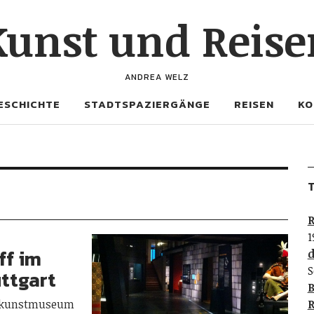
Kunst und Reise
ANDREA WELZ
ESCHICHTE
STADTSPAZIERGÄNGE
REISEN
KO
T
R
1
ff im
d
S
ttgart
B
@kunstmuseum
R