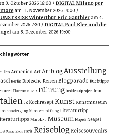
m 9. Oktober 2026 16:00
DIGITAL Milano per
amore
am 11. November 2026 19:00
UNSTREISE Winterthur Eric Gauthier
am 4.
ezember 2026 7:30
DIGITAL Paul Klee und die
ngel
am 8. Dezember 2026 19:00
chlagwörter
Ausstellung
Artblog
Art
Armenien
pulien
Blogparade
asel
Biblische Reisen
Buchtipps
Berlin
Führung
eatured
Florenz
insideoutproject
Iran
Fluxus
Italien
Kunst
Kochrezept
Kunstmuseum
JR
Literaturtipp
unstspaziergang
Kunstvermittlung
Museum
iteraturtipps
Neapel
Marokko
Napoli
Reiseblog
Reisesouvenirs
Paris
apst Franziskus