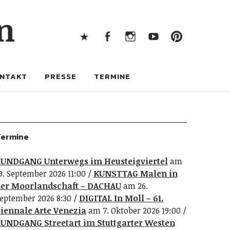
X
Facebook
Instagram
Youtube
Pintere
n
X
Facebook
Instagram
Youtube
Pinterest
NTAKT
PRESSE
TERMINE
ermine
UNDGANG Unterwegs im Heusteigviertel
am
9. September 2026 11:00
KUNSTTAG Malen in
er Moorlandschaft – DACHAU
am 26.
eptember 2026 8:30
DIGITAL In Moll – 61.
iennale Arte Venezia
am 7. Oktober 2026 19:00
UNDGANG Streetart im Stuttgarter Westen