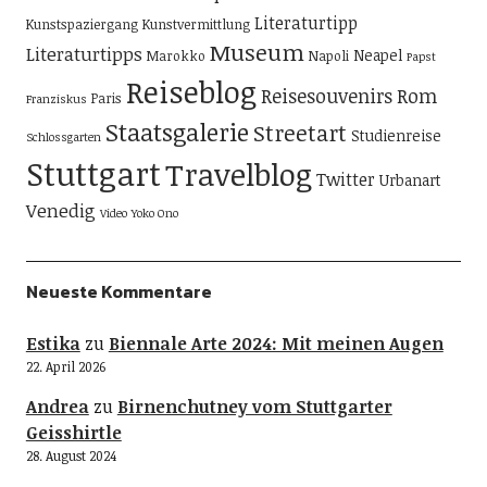
Literaturtipp
Kunstspaziergang
Kunstvermittlung
Museum
Literaturtipps
Neapel
Marokko
Napoli
Papst
Reiseblog
Reisesouvenirs
Rom
Paris
Franziskus
Staatsgalerie
Streetart
Studienreise
Schlossgarten
Stuttgart
Travelblog
Twitter
Urbanart
Venedig
Video
Yoko Ono
Neueste Kommentare
Estika
zu
Biennale Arte 2024: Mit meinen Augen
22. April 2026
Andrea
zu
Birnenchutney vom Stuttgarter
Geisshirtle
28. August 2024