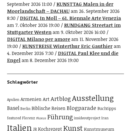
September 2026 11:00
KUNSTTAG Malen in der
Moorlandschaft – DACHAU
am 26. September 2026
8:30
DIGITAL In Moll – 61. Biennale Arte Venezia
am 7. Oktober 2026 19:00
RUNDGANG Streetart im
Stuttgarter Westen
am 9. Oktober 2026 16:00
DIGITAL Milano per amore
am 11. November 2026
19:00
KUNSTREISE Winterthur Eric Gauthier
am
4. Dezember 2026 7:30
DIGITAL Paul Klee und die
Engel
am 8. Dezember 2026 19:00
Schlagwörter
Ausstellung
Artblog
Art
Armenien
Apulien
Blogparade
Basel
Biblische Reisen
Buchtipps
Berlin
Führung
featured
Florenz
insideoutproject
Iran
Fluxus
Italien
Kunst
Kochrezept
Kunstmuseum
JR