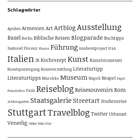
Schlagwörter
Ausstellung
Artblog
Art
Armenien
Apulien
Blogparade
Basel
Biblische Reisen
Buchtipps
Berlin
Führung
featured
Florenz
insideoutproject
Iran
Fluxus
Italien
Kunst
Kochrezept
Kunstmuseum
JR
Literaturtipp
Kunstspaziergang
Kunstvermittlung
Museum
Literaturtipps
Neapel
Marokko
Napoli
Papst
Reiseblog
Reisesouvenirs
Rom
Paris
Franziskus
Staatsgalerie
Streetart
Studienreise
Schlossgarten
Stuttgart
Travelblog
Twitter
Urbanart
Venedig
Video
Yoko Ono