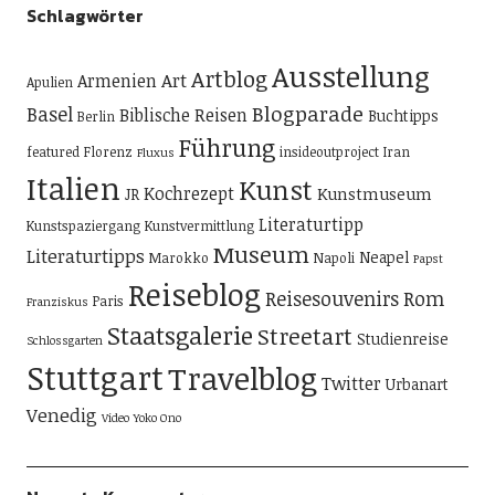
Schlagwörter
Ausstellung
Artblog
Art
Armenien
Apulien
Blogparade
Basel
Biblische Reisen
Buchtipps
Berlin
Führung
featured
Florenz
insideoutproject
Iran
Fluxus
Italien
Kunst
Kochrezept
Kunstmuseum
JR
Literaturtipp
Kunstspaziergang
Kunstvermittlung
Museum
Literaturtipps
Neapel
Marokko
Napoli
Papst
Reiseblog
Reisesouvenirs
Rom
Paris
Franziskus
Staatsgalerie
Streetart
Studienreise
Schlossgarten
Stuttgart
Travelblog
Twitter
Urbanart
Venedig
Video
Yoko Ono