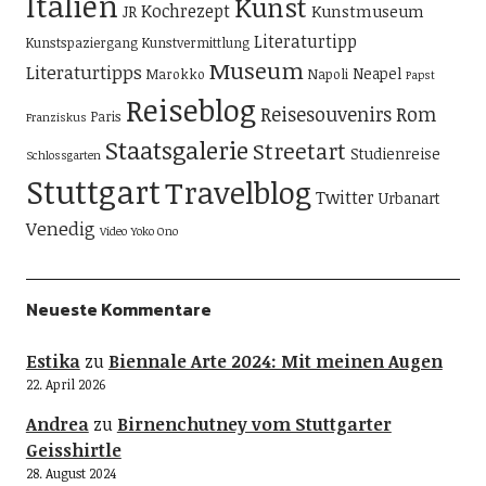
Italien
Kunst
Kochrezept
Kunstmuseum
JR
Literaturtipp
Kunstspaziergang
Kunstvermittlung
Museum
Literaturtipps
Neapel
Marokko
Napoli
Papst
Reiseblog
Reisesouvenirs
Rom
Paris
Franziskus
Staatsgalerie
Streetart
Studienreise
Schlossgarten
Stuttgart
Travelblog
Twitter
Urbanart
Venedig
Video
Yoko Ono
Neueste Kommentare
Estika
zu
Biennale Arte 2024: Mit meinen Augen
22. April 2026
Andrea
zu
Birnenchutney vom Stuttgarter
Geisshirtle
28. August 2024