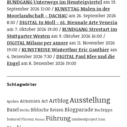
RUNDGANG Unterwegs im Heusteigviertel
am 19.
September 2026 11:00
KUNSTTAG Malen in der
Moorlandschaft – DACHAU
am 26. September 2026
8:30
DIGITAL In Moll – 61. Biennale Arte Venezia
am 7. Oktober 2026 19:00
RUNDGANG Streetart im
Stuttgarter Westen
am 9. Oktober 2026 16:00
DIGITAL Milano per amore
am 11. November 2026
19:00
KUNSTREISE Winterthur Eric Gauthier
am
4. Dezember 2026 7:30
DIGITAL Paul Klee und die
Engel
am 8. Dezember 2026 19:00
Schlagwörter
Ausstellung
Artblog
Art
Armenien
Apulien
Blogparade
Basel
Biblische Reisen
Buchtipps
Berlin
Führung
featured
Florenz
insideoutproject
Iran
Fluxus