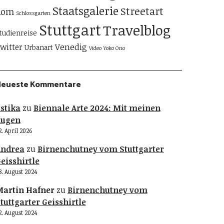
Staatsgalerie
Streetart
Rom
Schlossgarten
Stuttgart
Travelblog
tudienreise
Venedig
witter
Urbanart
Video
Yoko Ono
Neueste Kommentare
stika
zu
Biennale Arte 2024: Mit meinen
Augen
2. April 2026
Andrea
zu
Birnenchutney vom Stuttgarter
eisshirtle
8. August 2024
artin Hafner
zu
Birnenchutney vom
tuttgarter Geisshirtle
2. August 2024