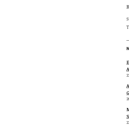
S
T
E
2
G
2
M
S
2