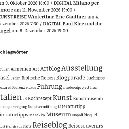
m 9. Oktober 2026 16:00
DIGITAL Milano per
amore
am 11. November 2026 19:00
UNSTREISE Winterthur Eric Gauthier
am 4.
ezember 2026 7:30
DIGITAL Paul Klee und die
ngel
am 8. Dezember 2026 19:00
chlagwörter
Ausstellung
Artblog
Art
Armenien
pulien
Blogparade
asel
Biblische Reisen
Buchtipps
Berlin
Führung
eatured
Florenz
insideoutproject
Iran
Fluxus
Italien
Kunst
Kochrezept
Kunstmuseum
JR
Literaturtipp
unstspaziergang
Kunstvermittlung
Museum
iteraturtipps
Neapel
Marokko
Napoli
Reiseblog
Reisesouvenirs
Paris
apst Franziskus