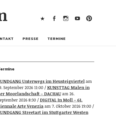
X
Facebook
Instagram
Youtube
Pintere
n
X
Facebook
Instagram
Youtube
Pinterest
NTAKT
PRESSE
TERMINE
ermine
UNDGANG Unterwegs im Heusteigviertel
am
9. September 2026 11:00
KUNSTTAG Malen in
er Moorlandschaft – DACHAU
am 26.
eptember 2026 8:30
DIGITAL In Moll – 61.
iennale Arte Venezia
am 7. Oktober 2026 19:00
UNDGANG Streetart im Stuttgarter Westen