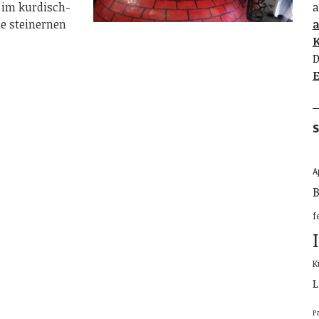
 im kurdisch-
a
ie steinernen
K
D
E
S
A
B
f
K
L
P