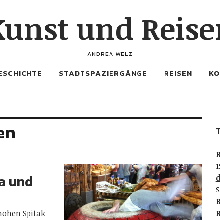
Kunst und Reise
ANDREA WELZ
ESCHICHTE
STADTSPAZIERGÄNGE
REISEN
KO
en
T
R
1
a und
d
S
B
hohen Spitak-
R