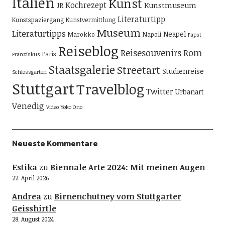
Italien
Kunst
Kochrezept
Kunstmuseum
JR
Literaturtipp
Kunstspaziergang
Kunstvermittlung
Museum
Literaturtipps
Neapel
Marokko
Napoli
Papst
Reiseblog
Reisesouvenirs
Rom
Paris
Franziskus
Staatsgalerie
Streetart
Studienreise
Schlossgarten
Stuttgart
Travelblog
Twitter
Urbanart
Venedig
Video
Yoko Ono
Neueste Kommentare
Estika
zu
Biennale Arte 2024: Mit meinen Augen
22. April 2026
Andrea
zu
Birnenchutney vom Stuttgarter
Geisshirtle
28. August 2024