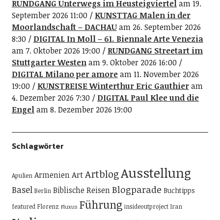
RUNDGANG Unterwegs im Heusteigviertel
am 19.
September 2026 11:00
KUNSTTAG Malen in der
Moorlandschaft – DACHAU
am 26. September 2026
8:30
DIGITAL In Moll – 61. Biennale Arte Venezia
am 7. Oktober 2026 19:00
RUNDGANG Streetart im
Stuttgarter Westen
am 9. Oktober 2026 16:00
DIGITAL Milano per amore
am 11. November 2026
19:00
KUNSTREISE Winterthur Eric Gauthier
am
4. Dezember 2026 7:30
DIGITAL Paul Klee und die
Engel
am 8. Dezember 2026 19:00
Schlagwörter
Ausstellung
Artblog
Art
Armenien
Apulien
Blogparade
Basel
Biblische Reisen
Buchtipps
Berlin
Führung
featured
Florenz
insideoutproject
Iran
Fluxus