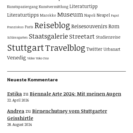
Literaturtipp
Kunstspaziergang
Kunstvermittlung
Museum
Literaturtipps
Neapel
Marokko
Napoli
Papst
Reiseblog
Reisesouvenirs
Rom
Paris
Franziskus
Staatsgalerie
Streetart
Studienreise
Schlossgarten
Stuttgart
Travelblog
Twitter
Urbanart
Venedig
Video
Yoko Ono
Neueste Kommentare
Estika
zu
Biennale Arte 2024: Mit meinen Augen
22. April 2026
Andrea
zu
Birnenchutney vom Stuttgarter
Geisshirtle
28. August 2024