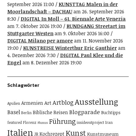
September 2026 11:00
KUNSTTAG Malen in der
Moorlandschaft – DACHAU
am 26. September 2026
8:30
DIGITAL In Moll – 61. Biennale Arte Venezia
am 7. Oktober 2026 19:00
RUNDGANG Streetart im
Stuttgarter Westen
am 9. Oktober 2026 16:00
DIGITAL Milano per amore
am 11. November 2026
19:00
KUNSTREISE Winterthur Eric Gauthier
am
4. Dezember 2026 7:30
DIGITAL Paul Klee und die
Engel
am 8. Dezember 2026 19:00
Schlagwörter
Ausstellung
Artblog
Art
Armenien
Apulien
Blogparade
Basel
Biblische Reisen
Buchtipps
Berlin
Führung
featured
Florenz
insideoutproject
Iran
Fluxus
Italien
Kunst
Kochrezept
Kunstmuseum
JR