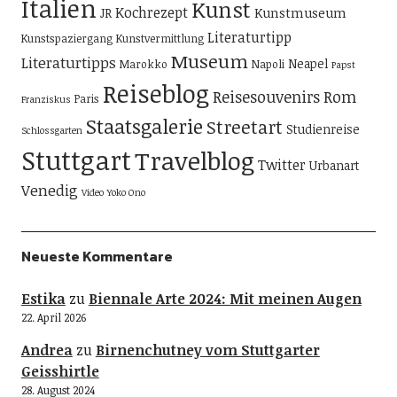
Italien
Kunst
Kochrezept
Kunstmuseum
JR
Literaturtipp
Kunstspaziergang
Kunstvermittlung
Museum
Literaturtipps
Neapel
Marokko
Napoli
Papst
Reiseblog
Reisesouvenirs
Rom
Paris
Franziskus
Staatsgalerie
Streetart
Studienreise
Schlossgarten
Stuttgart
Travelblog
Twitter
Urbanart
Venedig
Video
Yoko Ono
Neueste Kommentare
Estika
zu
Biennale Arte 2024: Mit meinen Augen
22. April 2026
Andrea
zu
Birnenchutney vom Stuttgarter
Geisshirtle
28. August 2024