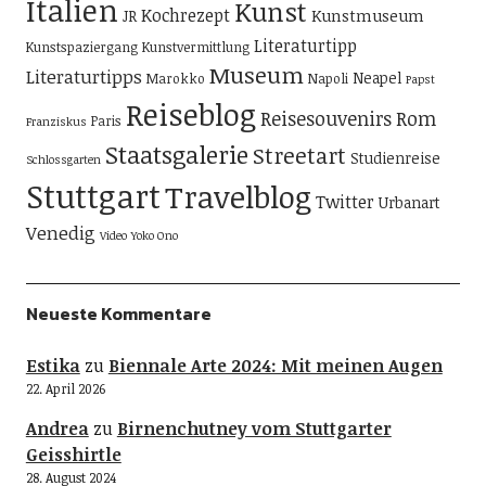
Italien
Kunst
Kochrezept
Kunstmuseum
JR
Literaturtipp
Kunstspaziergang
Kunstvermittlung
Museum
Literaturtipps
Neapel
Marokko
Napoli
Papst
Reiseblog
Reisesouvenirs
Rom
Paris
Franziskus
Staatsgalerie
Streetart
Studienreise
Schlossgarten
Stuttgart
Travelblog
Twitter
Urbanart
Venedig
Video
Yoko Ono
Neueste Kommentare
Estika
zu
Biennale Arte 2024: Mit meinen Augen
22. April 2026
Andrea
zu
Birnenchutney vom Stuttgarter
Geisshirtle
28. August 2024