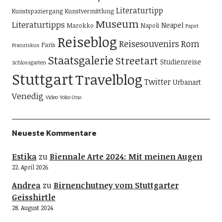
Literaturtipp
Kunstspaziergang
Kunstvermittlung
Museum
Literaturtipps
Neapel
Marokko
Napoli
Papst
Reiseblog
Reisesouvenirs
Rom
Paris
Franziskus
Staatsgalerie
Streetart
Studienreise
Schlossgarten
Stuttgart
Travelblog
Twitter
Urbanart
Venedig
Video
Yoko Ono
Neueste Kommentare
Estika
zu
Biennale Arte 2024: Mit meinen Augen
22. April 2026
Andrea
zu
Birnenchutney vom Stuttgarter
Geisshirtle
28. August 2024