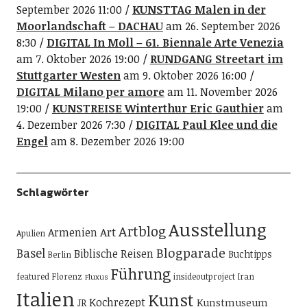
September 2026 11:00
KUNSTTAG Malen in der
Moorlandschaft – DACHAU
am 26. September 2026
8:30
DIGITAL In Moll – 61. Biennale Arte Venezia
am 7. Oktober 2026 19:00
RUNDGANG Streetart im
Stuttgarter Westen
am 9. Oktober 2026 16:00
DIGITAL Milano per amore
am 11. November 2026
19:00
KUNSTREISE Winterthur Eric Gauthier
am
4. Dezember 2026 7:30
DIGITAL Paul Klee und die
Engel
am 8. Dezember 2026 19:00
Schlagwörter
Ausstellung
Artblog
Art
Armenien
Apulien
Blogparade
Basel
Biblische Reisen
Buchtipps
Berlin
Führung
featured
Florenz
insideoutproject
Iran
Fluxus
Italien
Kunst
Kochrezept
Kunstmuseum
JR