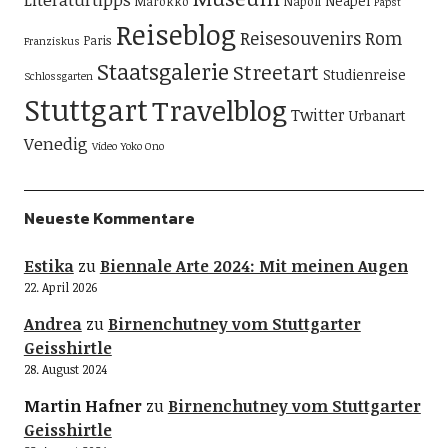
Neapel
Marokko
Napoli
Papst
Reiseblog
Reisesouvenirs
Rom
Paris
Franziskus
Staatsgalerie
Streetart
Studienreise
Schlossgarten
Stuttgart
Travelblog
Twitter
Urbanart
Venedig
Video
Yoko Ono
Neueste Kommentare
Estika
zu
Biennale Arte 2024: Mit meinen Augen
22. April 2026
Andrea
zu
Birnenchutney vom Stuttgarter
Geisshirtle
28. August 2024
Martin Hafner
zu
Birnenchutney vom Stuttgarter
Geisshirtle