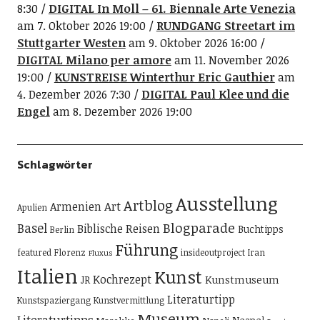
8:30
DIGITAL In Moll – 61. Biennale Arte Venezia
am 7. Oktober 2026 19:00
RUNDGANG Streetart im
Stuttgarter Westen
am 9. Oktober 2026 16:00
DIGITAL Milano per amore
am 11. November 2026
19:00
KUNSTREISE Winterthur Eric Gauthier
am
4. Dezember 2026 7:30
DIGITAL Paul Klee und die
Engel
am 8. Dezember 2026 19:00
Schlagwörter
Ausstellung
Artblog
Art
Armenien
Apulien
Blogparade
Basel
Biblische Reisen
Buchtipps
Berlin
Führung
featured
Florenz
insideoutproject
Iran
Fluxus
Italien
Kunst
Kochrezept
Kunstmuseum
JR
Literaturtipp
Kunstspaziergang
Kunstvermittlung
Museum
Literaturtipps