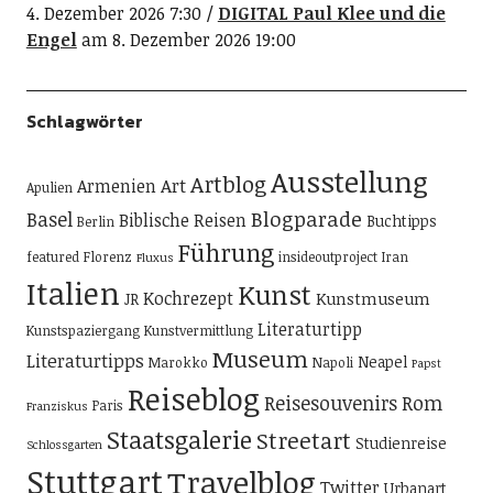
4. Dezember 2026 7:30
DIGITAL Paul Klee und die
Engel
am 8. Dezember 2026 19:00
Schlagwörter
Ausstellung
Artblog
Art
Armenien
Apulien
Blogparade
Basel
Biblische Reisen
Buchtipps
Berlin
Führung
featured
Florenz
insideoutproject
Iran
Fluxus
Italien
Kunst
Kochrezept
Kunstmuseum
JR
Literaturtipp
Kunstspaziergang
Kunstvermittlung
Museum
Literaturtipps
Neapel
Marokko
Napoli
Papst
Reiseblog
Reisesouvenirs
Rom
Paris
Franziskus
Staatsgalerie
Streetart
Studienreise
Schlossgarten
Stuttgart
Travelblog
Twitter
Urbanart