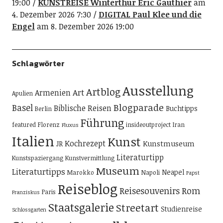
19:00
KUNSTREISE Winterthur Eric Gauthier
am
4. Dezember 2026 7:30
DIGITAL Paul Klee und die
Engel
am 8. Dezember 2026 19:00
Schlagwörter
Ausstellung
Artblog
Art
Armenien
Apulien
Blogparade
Basel
Biblische Reisen
Buchtipps
Berlin
Führung
featured
Florenz
insideoutproject
Iran
Fluxus
Italien
Kunst
Kochrezept
Kunstmuseum
JR
Literaturtipp
Kunstspaziergang
Kunstvermittlung
Museum
Literaturtipps
Neapel
Marokko
Napoli
Papst
Reiseblog
Reisesouvenirs
Rom
Paris
Franziskus
Staatsgalerie
Streetart
Studienreise
Schlossgarten