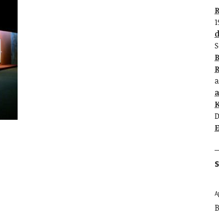
R
1
d
S
B
R
a
K
D
E
S
A
B