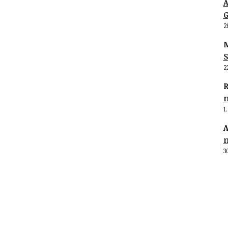
G
2
M
S
2
R
1
A
3