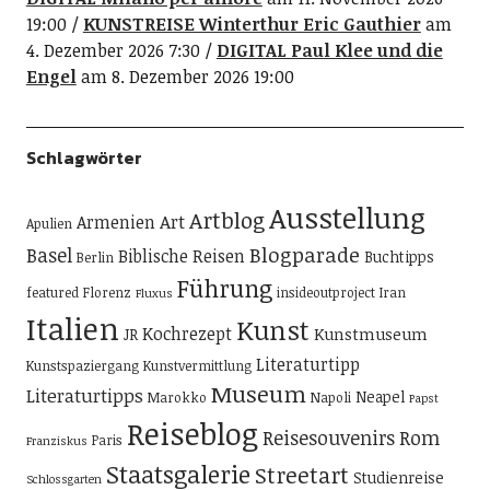
19:00
KUNSTREISE Winterthur Eric Gauthier
am
4. Dezember 2026 7:30
DIGITAL Paul Klee und die
Engel
am 8. Dezember 2026 19:00
Schlagwörter
Ausstellung
Artblog
Art
Armenien
Apulien
Blogparade
Basel
Biblische Reisen
Buchtipps
Berlin
Führung
featured
Florenz
insideoutproject
Iran
Fluxus
Italien
Kunst
Kochrezept
Kunstmuseum
JR
Literaturtipp
Kunstspaziergang
Kunstvermittlung
Museum
Literaturtipps
Neapel
Marokko
Napoli
Papst
Reiseblog
Reisesouvenirs
Rom
Paris
Franziskus
Staatsgalerie
Streetart
Studienreise
Schlossgarten