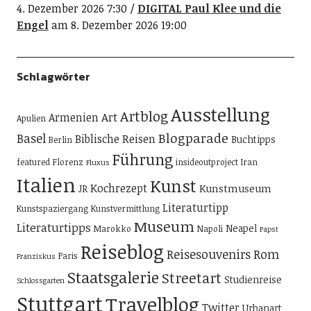
4. Dezember 2026 7:30
DIGITAL Paul Klee und die
Engel
am 8. Dezember 2026 19:00
Schlagwörter
Ausstellung
Artblog
Art
Armenien
Apulien
Blogparade
Basel
Biblische Reisen
Buchtipps
Berlin
Führung
featured
Florenz
insideoutproject
Iran
Fluxus
Italien
Kunst
Kochrezept
Kunstmuseum
JR
Literaturtipp
Kunstspaziergang
Kunstvermittlung
Museum
Literaturtipps
Neapel
Marokko
Napoli
Papst
Reiseblog
Reisesouvenirs
Rom
Paris
Franziskus
Staatsgalerie
Streetart
Studienreise
Schlossgarten
Stuttgart
Travelblog
Twitter
Urbanart