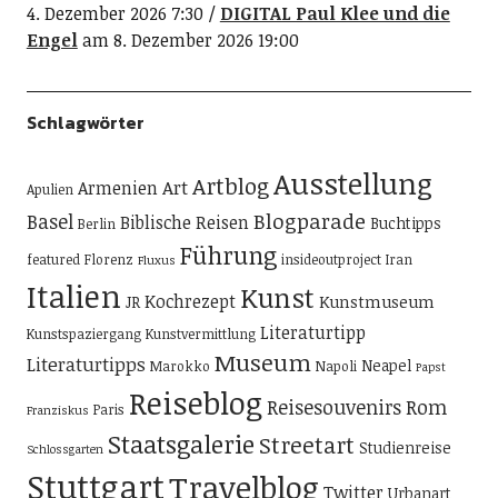
4. Dezember 2026 7:30
DIGITAL Paul Klee und die
Engel
am 8. Dezember 2026 19:00
Schlagwörter
Ausstellung
Artblog
Art
Armenien
Apulien
Blogparade
Basel
Biblische Reisen
Buchtipps
Berlin
Führung
featured
Florenz
insideoutproject
Iran
Fluxus
Italien
Kunst
Kochrezept
Kunstmuseum
JR
Literaturtipp
Kunstspaziergang
Kunstvermittlung
Museum
Literaturtipps
Neapel
Marokko
Napoli
Papst
Reiseblog
Reisesouvenirs
Rom
Paris
Franziskus
Staatsgalerie
Streetart
Studienreise
Schlossgarten
Stuttgart
Travelblog
Twitter
Urbanart