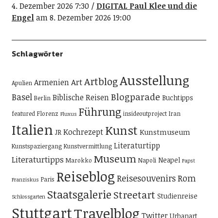
4. Dezember 2026 7:30
DIGITAL Paul Klee und die
Engel
am 8. Dezember 2026 19:00
Schlagwörter
Ausstellung
Artblog
Art
Armenien
Apulien
Blogparade
Basel
Biblische Reisen
Buchtipps
Berlin
Führung
featured
Florenz
insideoutproject
Iran
Fluxus
Italien
Kunst
Kochrezept
Kunstmuseum
JR
Literaturtipp
Kunstspaziergang
Kunstvermittlung
Museum
Literaturtipps
Neapel
Marokko
Napoli
Papst
Reiseblog
Reisesouvenirs
Rom
Paris
Franziskus
Staatsgalerie
Streetart
Studienreise
Schlossgarten
Stuttgart
Travelblog
Twitter
Urbanart