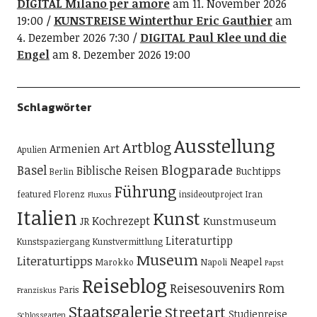
DIGITAL Milano per amore
am 11. November 2026
19:00
KUNSTREISE Winterthur Eric Gauthier
am
4. Dezember 2026 7:30
DIGITAL Paul Klee und die
Engel
am 8. Dezember 2026 19:00
Schlagwörter
Ausstellung
Artblog
Art
Armenien
Apulien
Blogparade
Basel
Biblische Reisen
Buchtipps
Berlin
Führung
featured
Florenz
insideoutproject
Iran
Fluxus
Italien
Kunst
Kochrezept
Kunstmuseum
JR
Literaturtipp
Kunstspaziergang
Kunstvermittlung
Museum
Literaturtipps
Neapel
Marokko
Napoli
Papst
Reiseblog
Reisesouvenirs
Rom
Paris
Franziskus
Staatsgalerie
Streetart
Studienreise
Schlossgarten