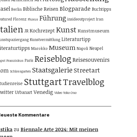
Blogparade
asel
Biblische Reisen
Buchtipps
Berlin
Führung
eatured
Florenz
insideoutproject
Iran
Fluxus
Italien
Kunst
Kochrezept
Kunstmuseum
JR
Literaturtipp
unstspaziergang
Kunstvermittlung
Museum
iteraturtipps
Neapel
Marokko
Napoli
Reiseblog
Reisesouvenirs
Paris
apst Franziskus
Staatsgalerie
Streetart
Rom
Schlossgarten
Stuttgart
Travelblog
tudienreise
Venedig
witter
Urbanart
Video
Yoko Ono
Neueste Kommentare
stika
zu
Biennale Arte 2024: Mit meinen
Augen