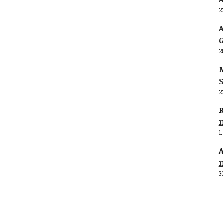
2
G
2
M
S
2
R
1
A
3