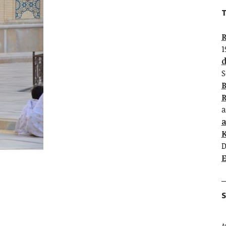
T
R
1
d
S
B
R
a
K
D
E
S
A