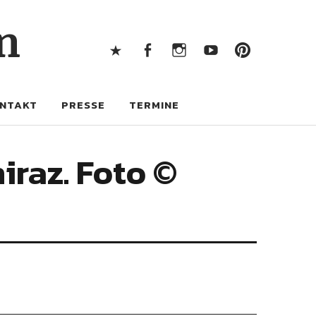
X
Facebook
Instagram
Youtube
Pintere
n
X
Facebook
Instagram
Youtube
Pinterest
NTAKT
PRESSE
TERMINE
iraz. Foto ©