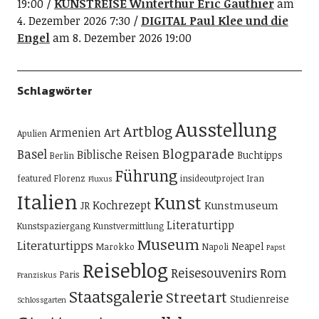
19:00
KUNSTREISE Winterthur Eric Gauthier
am
4. Dezember 2026 7:30
DIGITAL Paul Klee und die
Engel
am 8. Dezember 2026 19:00
Schlagwörter
Ausstellung
Artblog
Art
Armenien
Apulien
Blogparade
Basel
Biblische Reisen
Buchtipps
Berlin
Führung
featured
Florenz
insideoutproject
Iran
Fluxus
Italien
Kunst
Kochrezept
Kunstmuseum
JR
Literaturtipp
Kunstspaziergang
Kunstvermittlung
Museum
Literaturtipps
Neapel
Marokko
Napoli
Papst
Reiseblog
Reisesouvenirs
Rom
Paris
Franziskus
Staatsgalerie
Streetart
Studienreise
Schlossgarten